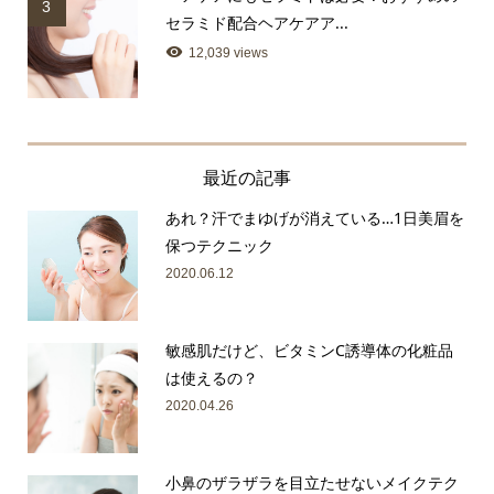
3
セラミド配合ヘアケアア...
12,039 views
最近の記事
あれ？汗でまゆげが消えている…1日美眉を
保つテクニック
2020.06.12
敏感肌だけど、ビタミンC誘導体の化粧品
は使えるの？
2020.04.26
小鼻のザラザラを目立たせないメイクテク