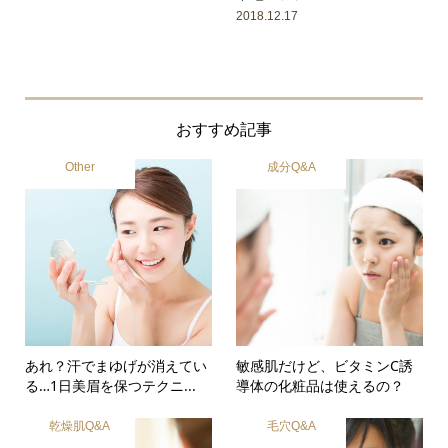
2018.12.17
おすすめ記事
Other
成分Q&A
あれ？汗でまゆげが消えてい
敏感肌だけど、ビタミンC誘
る…1日美眉を保つテクニ...
導体の化粧品は使えるの？
乾燥肌Q&A
毛穴Q&A