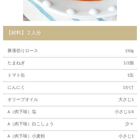
【材料】２人分
豚薄切りロース
150g
たまねぎ
1/2個
トマト缶
1缶
にんにく
1かけ
オリーブオイル
大さじ1
A（肉下味）塩
小さじ1/4
A（肉下味）白こしょう
少々
A（肉下味）小麦粉
小さじ1