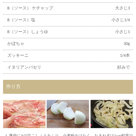
B（ソース） ケチャップ
大さじ3
B（ソース）塩
小さじ1/4
B（ソース）しょうゆ
小さじ1
かぼちゃ
30g
ズッキーニ
1/4本
イタリアンパセリ
好みで
作り方
豚肉にAの塩こしょうをふり、小麦粉をはたく。たまねぎは1cm程度の