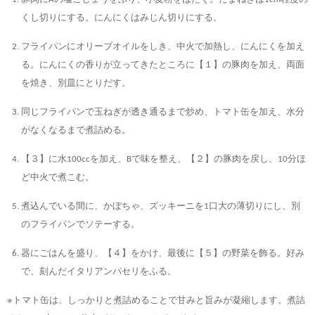
くし切りにする。にんにくはみじん切りにする。
フライパンにオリーブオイルをしき、中火で加熱し、にんにくを加え
る。にんにくの香りが立ってきたところに【１】の豚肉を加え、両面
を焼き、別皿にとりだす。
同じフライパンで玉ねぎが透き通るまで炒め、トマト缶を加え、水分
がなくなるまで煮詰める。
【３】に水100ccを加え、Bで味を整え、【２】の豚肉を戻し、10分ほ
ど中火で煮こむ。
煮込んでいる間に、かぼちゃ、ズッキーニを1口大の薄切りにし、別
のフライパンでソテーする。
器にごはんを盛り、【４】をかけ、最後に【５】の野菜を飾る。好み
で、刻んだイタリアンパセリをふる。
※トマト缶は、しっかりと煮詰めることで甘みと旨みが凝縮します。煮詰