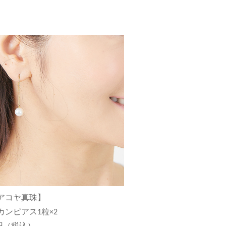
アコヤ真珠】
カンピアス1粒×2