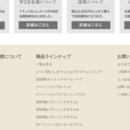
便について
商品ラインナップ
お買
一覧を見る
はじめて
[メイク落とし]ナチュラルアロマクレンジング
ご利用ガ
[洗顔料]モイストクリームソープ
よくある
[ベーシックケア]Cパック
お問い合
[ベーシックケア]バランシングゲル
トモ割に
[美容液]バランシングセラムC
[美容液]バランシングセラムW
[美容液]バランシングセラムL
[サプリメント]ディエータプラス