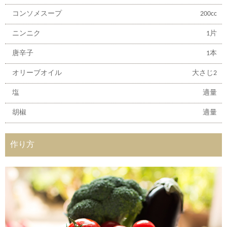
コンソメスープ
200cc
ニンニク
1片
唐辛子
1本
オリーブオイル
大さじ2
塩
適量
胡椒
適量
作り方