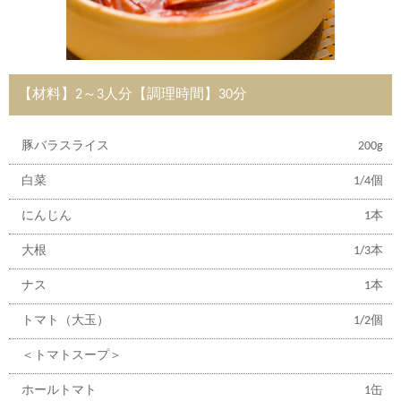
【材料】2～3人分【調理時間】30分
豚バラスライス
200g
白菜
1/4個
にんじん
1本
大根
1/3本
ナス
1本
トマト（大玉）
1/2個
＜トマトスープ＞
ホールトマト
1缶