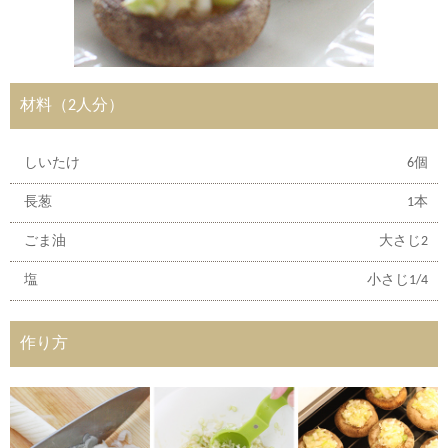
材料（2人分）
しいたけ
6個
長葱
1本
ごま油
大さじ2
塩
小さじ1/4
作り方