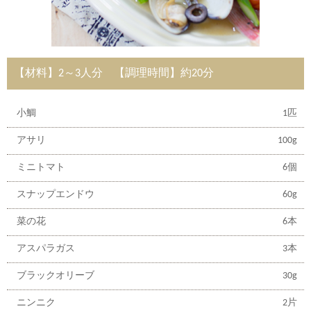
【材料】2～3人分 【調理時間】約20分
小鯛
1匹
アサリ
100g
ミニトマト
6個
スナップエンドウ
60g
菜の花
6本
アスパラガス
3本
ブラックオリーブ
30g
ニンニク
2片