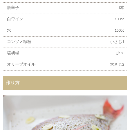
唐辛子
1本
白ワイン
100cc
水
150cc
コンソメ顆粒
小さじ1
塩胡椒
少々
オリーブオイル
大さじ2
作り方